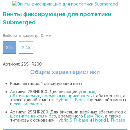
Винты фиксирующие для протетики
Submerged
Выберите диаметр, D, мм
2.15
2.45
Артикул:
2SSHR200
Общие характеристики
Комплектация: 1 фиксирующий винт.
Артикул 2SSHR100: Для фиксации
угловых
,
обтачиваемых
,
временных
,
приливаемых
абатментов, а
также для абатмента
Hybrid Ti-Block
(премил абатмент)
и
скан-маркера
.
Артикул 2SSHR200: Для фиксации двойных абатментов с
шестигранником
и
без
, временного
Easy-Pick
, а также
титановых оснований
Hybrid S Ti-base
и
Hybrid L Ti-base
.