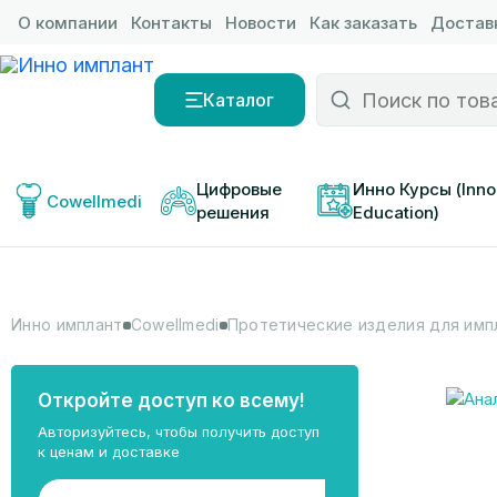
О компании
Контакты
Новости
Как заказать
Доставк
Каталог
Цифровые 
Инно Курсы (Inno
Cowellmedi
решения
Education)
Инно имплант
Cowellmedi
Протетические изделия для имп
Откройте доступ ко всему!
Авторизуйтесь, чтобы получить доступ
к ценам и доставке