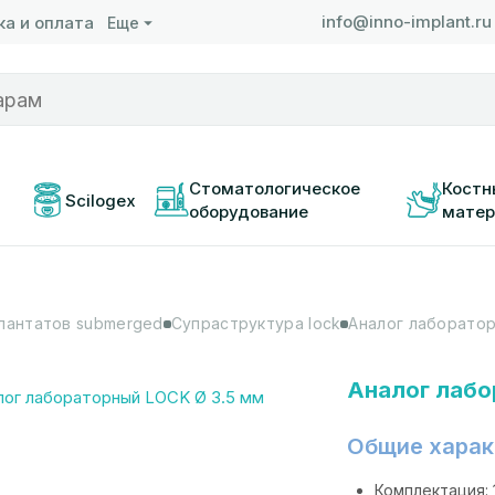
info@inno-implant.ru
а и оплата
Еще
 
Стоматологическое 
Костн
Scilogex
оборудование
матер
лантатов submerged
Супраструктура lock
Аналог лабораторн
Аналог лабо
Общие харак
Комплектация: 