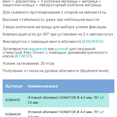
винт + держатель + 3 колпачка матрицы + матрица +
защитное кольцо + лабораторный колпачок матрицы
Для съёмного протезирования с опорой на имплантаты.
Высокая стабильность даже при небольшой высоте
3 вида колпачков матрицы для выбора усилия фиксации.
Компенсация угла до 40° при установке на 2-х имплантатах
Фиксируется с помощью винта абатмента (
2SSHR300
).
Затягивается
машинной
или
ручной
шестигранной
отверткой (Hex Driver) с помощью динамометрического
ключа (
KTW001
).
Усилие затягивания: 30 Н·см.
Получение оттиска на уровне абатмента (Abutment-level).
Артикул
Наименование
Угловой абатмент SONATOR Ø 4.0 мм, 15°, L=
SONA415
1.5 мм
Угловой абатмент SONATOR Ø 4.0 мм, 15°, L=
SONA430
3.0 мм