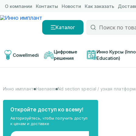
О компании
Контакты
Новости
Как заказать
Доставк
Каталог
Цифровые 
Инно Курсы (Inno
Cowellmedi
решения
Education)
Инно имплант
Haenaem
Nd section special / узкая платформа
Откройте доступ ко всему!
Авторизуйтесь, чтобы получить доступ
к ценам и доставке