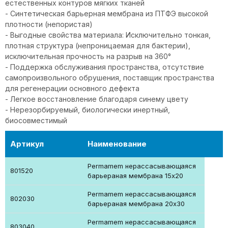
естественных контуров мягких тканей
- Cинтетическая барьерная мембрана из ПТФЭ высокой
плотности (непористая)
- Выгодные свойства материала: Исключительно тонкая,
плотная структура (непроницаемая для бактерии),
исключительная прочность на разрыв на 360°
- Поддержка обслуживания пространства, отсутствие
самопроизвольного обрушения, поставщик пространства
для регенерации основного дефекта
- Легкое восстановление благодаря синему цвету
- Нерезорбируемый, биологически инертный,
биосовместимый
Артикул
Наименование
Permamem нерассасывающаяся
801520
барьераная мембрана 15х20
Permamem нерассасывающаяся
802030
барьераная мембрана 20х30
Permamem нерассасывающаяся
803040