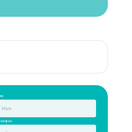
мя
елефон