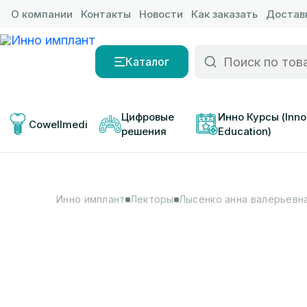
О компании
Контакты
Новости
Как заказать
Доставк
Каталог
Цифровые 
Инно Курсы (Inno
Cowellmedi
решения
Education)
Инно имплант
Лекторы
Лысенко анна валерьевн