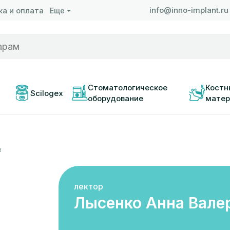
info@inno-implant.ru
а и оплата
Еще
 
Стоматологическое 
Костн
Scilogex
оборудование
матер
а
лектор
Лысенко Анна Вале