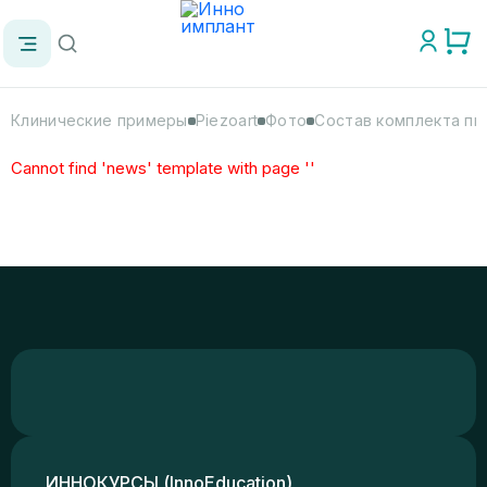
Клинические примеры
Piezoart
Фото
Cостав комплекта пь
Cannot find 'news' template with page ''
ИННОКУРСЫ (InnoEducation)