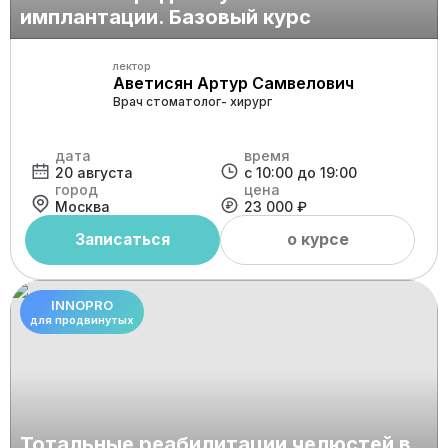
имплантации. Базовый курс
лектор
Аветисян Артур Самвелович
Врач стоматолог- хирург
дата
время
20 августа
с 10:00 до 19:00
город
цена
Москва
23 000 ₽
Записаться
о курсе
INNOPRO
для продвинутых
Тотальные реабилитации челюстей в