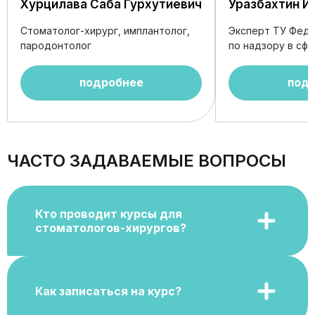
Хурцилава Саба Гурхутиевич
Уразбахтин И
Стоматолог-хирург, имплантолог,
Эксперт ТУ Фед
пародонтолог
по надзору в сф
здравоохранения
заслуженный вра
подробнее
под
ЧАСТО ЗАДАВАЕМЫЕ ВОПРОСЫ
Кто проводит курсы для
стоматологов-хирургов?
Как записаться на курс?