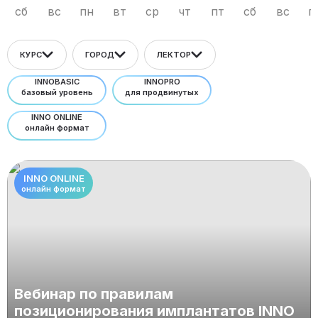
сб
вс
пн
вт
ср
чт
пт
сб
вс
п
КУРС
ГОРОД
ЛЕКТОР
INNOBASIC
INNOPRO
базовый уровень
для продвинутых
INNO ONLINE
онлайн формат
INNO ONLINE
онлайн формат
Вебинар по правилам
позиционирования имплантатов INNO