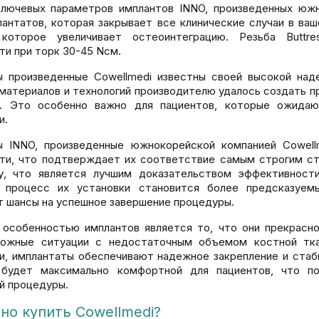
лючевых параметров имплантов INNO, произведенных южно
антатов, которая закрывает все клинические случаи в ва
 которое увеличивает остеоинтеграцию. Резьба Buttr
ти при торк 30-45 Nсм.
 произведенные Cowellmedi известны своей высокой над
материалов и технологий производителю удалось создать п
т. Это особенно важно для пациентов, которые ожидаю
и.
ы INNO, произведенные южнокорейской компанией Cowel
ти, что подтверждает их соответствие самым строгим ст
у, что является лучшим доказательством эффективност
, процесс их установки становится более предсказуе
т шансы на успешное завершение процедуры.
 особенностью имплантов является то, что они прекрасно
ложные ситуации с недостаточным объемом костной ткан
и, имплантаты обеспечивают надежное закрепление и стаб
 будет максимально комфортной для пациентов, что п
й процедуры.
но купить Cowellmedi?