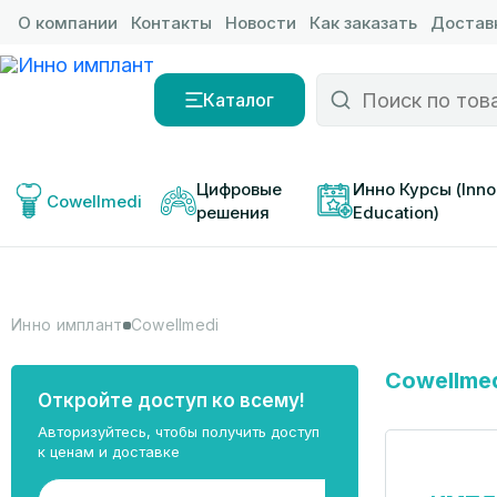
О компании
Контакты
Новости
Как заказать
Доставк
Каталог
Цифровые 
Инно Курсы (Inno
Cowellmedi
решения
Education)
Инно имплант
Cowellmedi
Cowellme
Откройте доступ ко всему!
Авторизуйтесь, чтобы получить доступ
к ценам и доставке