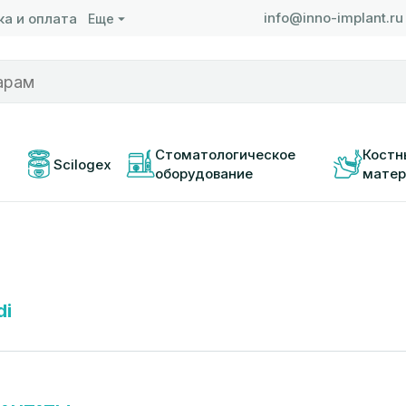
info@inno-implant.ru
а и оплата
Еще
 
Стоматологическое 
Костн
Scilogex
оборудование
матер
di