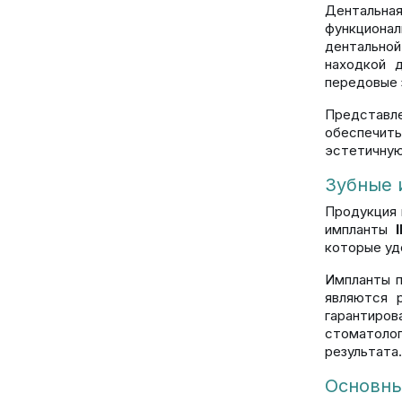
Дентальная
функциона
дентальной
находкой 
передовые 
Представл
обеспечить
эстетичную
Зубные 
Продукция 
импланты
которые уд
Импланты п
являются 
гарантиро
стоматоло
результата.
Основны