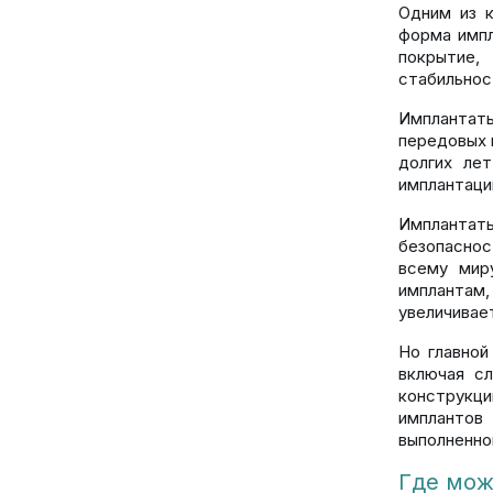
Одним из к
форма импл
покрытие,
стабильнос
Имплантаты
передовых 
долгих ле
имплантаци
Имплантат
безопаснос
всему мир
имплантам
увеличивае
Но главной
включая с
конструкци
имплантов
выполненно
Где мож