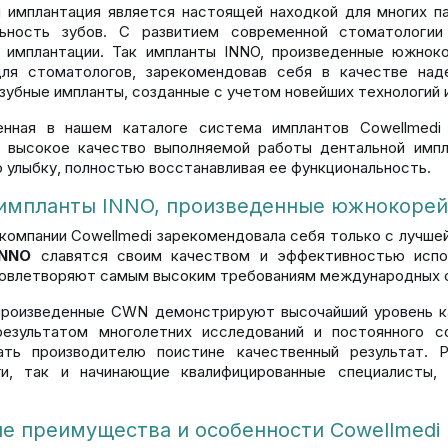
 имплантация является настоящей находкой для многих п
льность зубов. С развитием современной стоматологи
 имплантации. Так импланты INNO, произведенные южноко
для стоматологов, зарекомендовав себя в качестве над
зубные импланты, созданные с учетом новейших технологий 
енная в нашем каталоге система имплантов Cowellmedi
 высокое качество выполняемой работы дентальной импл
 улыбку, полностью восстанавливая ее функциональность.
импланты INNO, произведенные южнокорейс
компании Cowellmedi зарекомендовала себя только с лучше
INNO
славятся своим качеством и эффективностью испол
овлетворяют самым высоким требованиям международных 
роизведенные CWN демонстрируют высочайший уровень кач
результатом многолетних исследований и постоянного с
вать производителю поистине качественный результат.
ги, так и начинающие квалифицированные специалисты,
е преимущества и особенности Cowellmedi