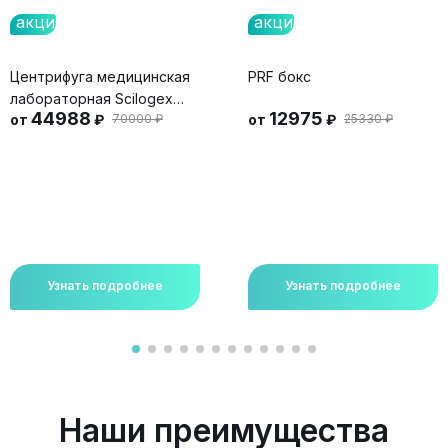
акция
акция
Центрифуга медицинская
PRF бокс
лабораторная Scilogex
44988
12975
от
₽
70000 ₽
от
₽
25330 ₽
DM0412
Узнать подробнее
Узнать подробнее
Наши преимущества