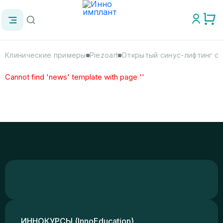
Клинические примеры
Piezoart
Открытый синус-лифтинг dr.
Cannot find 'news' template with page ''
ИННОКУРСЫ (InnoEducation)