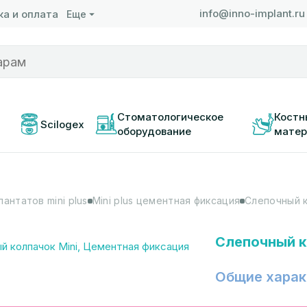
info@inno-implant.ru
а и оплата
Еще
 
Стоматологическое 
Костн
Scilogex
оборудование
матер
антатов mini plus
Mini plus цементная фиксация
Слепочный к
Слепочный к
Общие харак