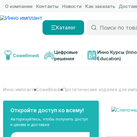
О компании
Контакты
Новости
Как заказать
Доставк
Каталог
Цифровые 
Инно Курсы (Inno
Cowellmedi
решения
Education)
Инно имплант
Cowellmedi
Протетические изделия для импл
Откройте доступ ко всему!
Авторизуйтесь, чтобы получить доступ
к ценам и доставке