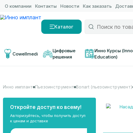
О компании
Контакты
Новости
Как заказать
Доставк
Каталог
Цифровые 
Инно Курсы (Inno
Cowellmedi
решения
Education)
Инно имплант
Пьезоинструмент
Bonart (пьезоинструмент)
Откройте доступ ко всему!
Авторизуйтесь, чтобы получить доступ
к ценам и доставке