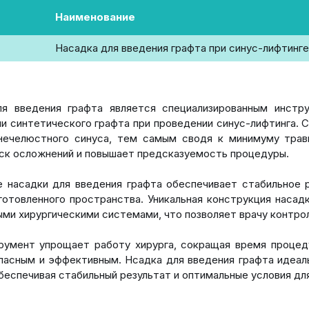
Наименование
Насадка для введения графта при синус-лифтинге
ля введения графта является специализированным инстр
ли синтетического графта при проведении синус-лифтинга.
нечелюстного синуса, тем самым сводя к минимуму травм
ск осложнений и повышает предсказуемость процедуры.
 насадки для введения графта обеспечивает стабильное 
готовленного пространства. Уникальная конструкция наса
ми хирургическими системами, что позволяет врачу контрол
румент упрощает работу хирурга, сокращая время процед
пасным и эффективным. Нсадка для введения графта идеал
обеспечивая стабильный результат и оптимальные условия д