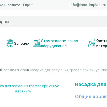
info@inno-implant.ru
а и оплата
Еще
 
Стоматологическое 
Костн
Scilogex
оборудование
матер
Насадки пьезо
Насадка для введения графта при синус-ли
Насадка для
Общие харак