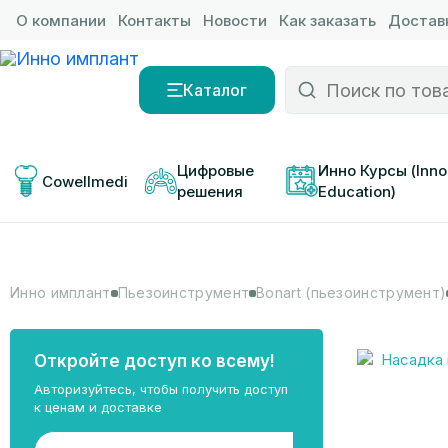
О компании
Контакты
Новости
Как заказать
Доставк
Каталог
Цифровые 
Инно Курсы (Inno
Cowellmedi
решения
Education)
Инно имплант
Пьезоинструмент
Bonart (пьезоинструмент)
Откройте доступ ко всему!
Авторизуйтесь, чтобы получить доступ
к ценам и доставке