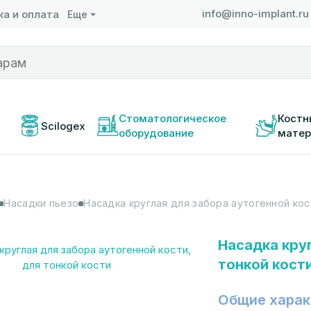
info@inno-implant.ru
а и оплата
Еще
 
Стоматологическое 
Костн
Scilogex
оборудование
матер
Насадки пьезо
Насадка круглая для забора аутогенной кос
Насадка круг
тонкой кост
Общие харак