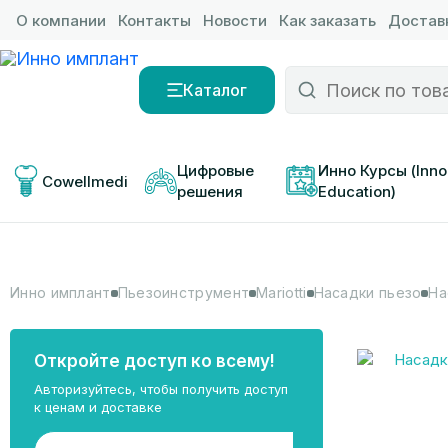
О компании
Контакты
Новости
Как заказать
Доставк
Каталог
Цифровые 
Инно Курсы (Inno
Cowellmedi
решения
Education)
Инно имплант
Пьезоинструмент
Mariotti
Насадки пьезо
На
Откройте доступ ко всему!
Авторизуйтесь, чтобы получить доступ
к ценам и доставке