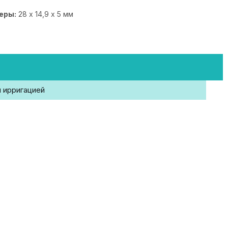
еры:
28 х 14,9 х 5 мм
й ирригацией