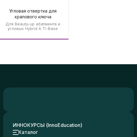
Угловая отвертка для
храпового ключа
Для Beauty-up абатмента и
угловых Hybrid A Ti-Base
ИННОКУРСЫ (InnoEducation)
Каталог