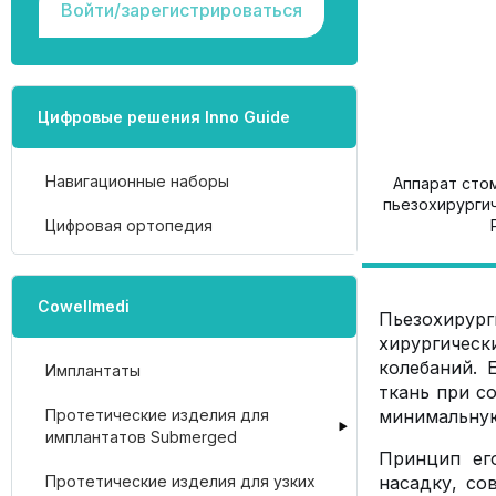
Войти/зарегистрироваться
Цифровые решения Inno Guide
Навигационные наборы
Аппарат сто
пьезохирургич
Цифровая ортопедия
Cowellmedi
Пьезохирур
хирургичес
колебаний. 
Имплантаты
ткань при с
Протетические изделия для
минимальную
имплантатов Submerged
Принцип ег
Протетические изделия для узких
насадку, со