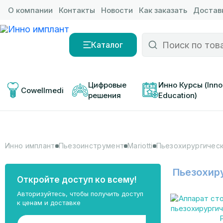
О компании
Контакты
Новости
Как заказать
Доставк
Каталог
Цифровые 
Инно Курсы (Inno
Cowellmedi
решения
Education)
Инно имплант
Пьезоинструмент
Mariotti
Пьезохирургическ
Пьезохир
Откройте доступ ко всему!
Авторизуйтесь, чтобы получить доступ
к ценам и доставке