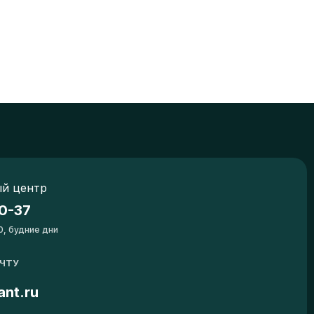
й центр
0-37
0, будние дни
ОЧТУ
ant.ru