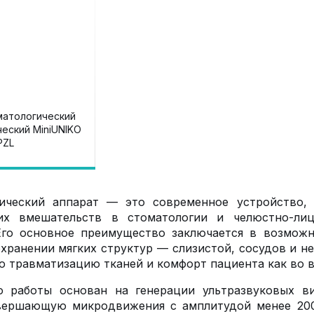
матологический
еский MiniUNIKO
PZL
гический аппарат — это современное устройство, 
ких вмешательств в стоматологии и челюстно-лиц
Его основное преимущество заключается в возмож
охранении мягких структур — слизистой, сосудов и н
 травматизацию тканей и комфорт пациента как во вр
о работы основан на генерации ультразвуковых в
вершающую микродвижения с амплитудой менее 200