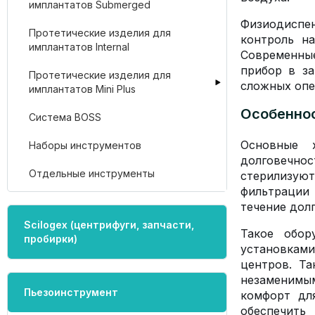
имплантатов Submerged
Физиодиспе
Протетические изделия для
контроль н
имплантатов Internal
Современные
прибор в з
Протетические изделия для
сложных опе
имплантатов Mini Plus
Особеннос
Система BOSS
Основные х
Наборы инструментов
долговечно
Отдельные инструменты
стерилизую
фильтрации 
течение дол
Scilogex (центрифуги, запчасти,
Такое обор
пробирки)
установкам
центров. Та
незаменимым
Пьезоинструмент
комфорт дл
обеспечить