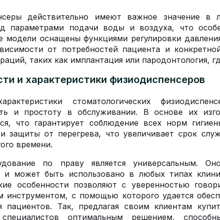
нсеры действительно имеют важное значение в л
ад параметрами подачи воды и воздуха, что особ
 модели оснащены функциями регулировки давления 
ависимости от потребностей пациента и конкретно
раций, таких как имплантация или пародонтология, гд
ти и характеристики физиодиспенсеров
арактеристики стоматологических физиодиспе
сть и простоту в обслуживании. В основе их изго
тся, что гарантирует соблюдение всех норм гигие
и защиты от перегрева, что увеличивает срок слу
гого времени.
удование по праву является универсальным. Он
и и может быть использовано в любых типах клини
кие особенности позволяют с уверенностью говор
 инструментом, с помощью которого удается обесп
я пациентов. Так, предлагая своим клиентам купи
 специалистов оптимальным решением, способн