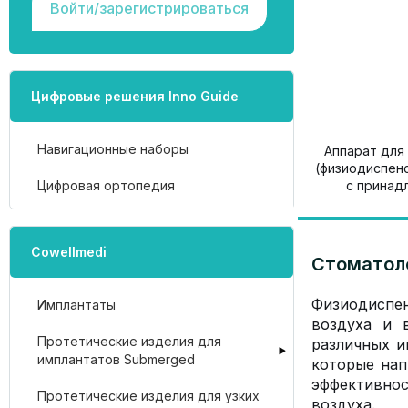
Войти/зарегистрироваться
Цифровые решения Inno Guide
Навигационные наборы
Аппарат для
(физиодиспенсер) TRAU
Цифровая ортопедия
с принад
Cowellmedi
Стоматоло
Физиодиспе
Имплантаты
воздуха и 
Протетические изделия для
различных и
имплантатов Submerged
которые нап
эффективно
Протетические изделия для узких
воздуха.