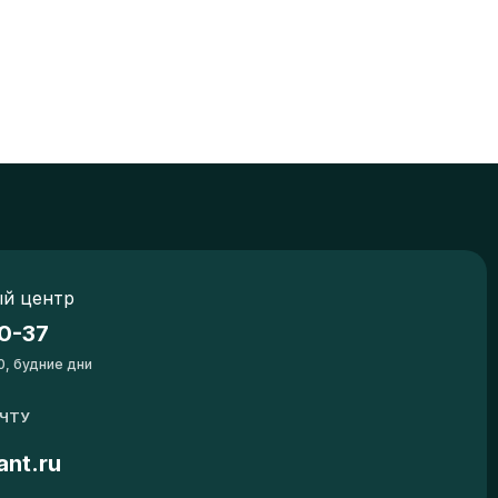
й центр
0-37
0, будние дни
ОЧТУ
ant.ru