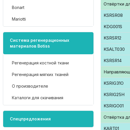
Отвёртки дл
Bonart
KSRSR08
Mariotti
KDG001S
KSRSR12
Система регенерационных
материалов Botiss
KSALT030
KSRSR14
Регенерация костной ткани
Направляющ
Регенерация мягких тканей
KSRIG31O
О производителе
KSRIG25H
Каталоги для скачивания
KSRIGO01
Отвёртка дл
Спецпредложения
KART01