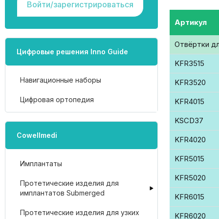
Войти/зарегистрироваться
Артикул
Отвёртки дл
Цифровые решения Inno Guide
KFR3515
Навигационные наборы
KFR3520
Цифровая ортопедия
KFR4015
KSCD37
Cowellmedi
KFR4020
KFR5015
Имплантаты
KFR5020
Протетические изделия для
имплантатов Submerged
KFR6015
Протетические изделия для узких
KFR6020