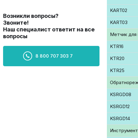
KART02
Возникли вопросы?
Звоните!
KART03
Наш специалист ответит на все
Метчик для 
вопросы
KTR16
8 800 707 303 7
KTR20
KTR25
Обратнореж
KSRGD08
KSRGD12
KSRGD14
Инструмент