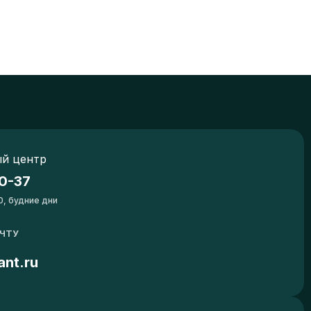
й центр
0-37
0, будние дни
ОЧТУ
ant.ru