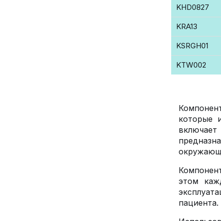
KHD0827
KRA13
KSRGH01
KTW002
Компонент
которые 
включает
предназна
окружающи
Компонент
этом каж
эксплуат
пациента.