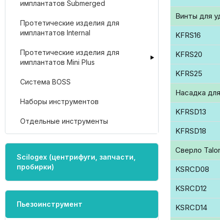
имплантатов Submerged
Винты для у
Протетические изделия для
имплантатов Internal
KFRS16
Протетические изделия для
KFRS20
имплантатов Mini Plus
KFRS25
Система BOSS
Насадка для
Наборы инструментов
KFRSD13
Отдельные инструменты
KFRSD18
Сверло Talo
Scilogex (центрифуги, запчасти,
пробирки)
KSRCD08
KSRCD12
Пьезоинструмент
KSRCD14