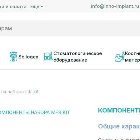
info@inno-implant.ru
а и оплата
Еще
 
Стоматологическое 
Костн
Scilogex
оборудование
матер
ы набора mfr kit
КОМПОНЕНТЫ
Общие харак
Отдельные компо