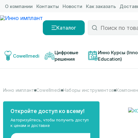
О компании
Контакты
Новости
Как заказать
Доставк
Каталог
Цифровые 
Инно Курсы (Inno
Cowellmedi
решения
Education)
Инно имплант
Cowellmedi
Наборы инструментов
Компонент
Откройте доступ ко всему!
Авторизуйтесь, чтобы получить доступ
к ценам и доставке