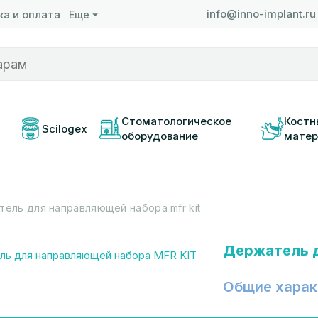
info@inno-implant.ru
а и оплата
Еще
 
Стоматологическое 
Костн
Scilogex
оборудование
матер
ель для направляющей набора mfr kit
Держатель д
Общие харак