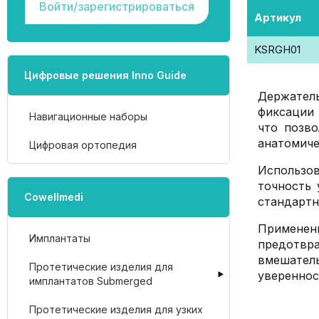
Войти/зарегистрироваться
Артикул
KSRGH01
Цифровые решения Inno Guide
Держател
фиксации 
Навигационные наборы
что позв
анатомиче
Цифровая ортопедия
Использо
точность 
Cowellmedi
стандартн
Применени
Имплантаты
предотвра
вмешател
Протетические изделия для
увереннос
имплантатов Submerged
Протетические изделия для узких