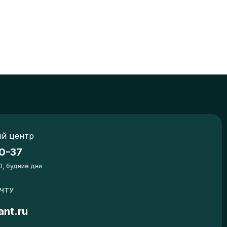
й центр
0-37
0, будние дни
ОЧТУ
ant.ru