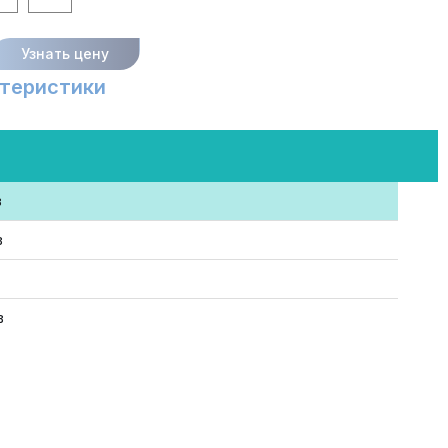
Узнать цену
теристики
в
в
в