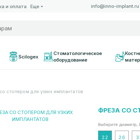
info@inno-implant.ru
а и оплата
Еще
 
Стоматологическое 
Костн
Scilogex
оборудование
матер
со стопером для узких имплантатов
ФРЕЗА СО С
Выберите диаметр, 
2.2
2.6
3.