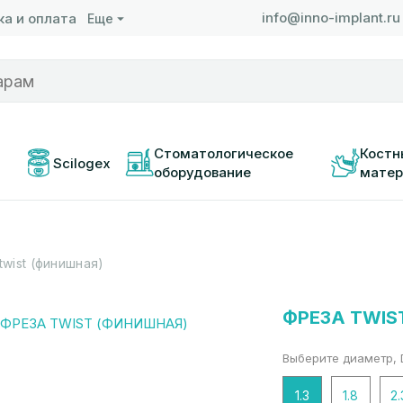
info@inno-implant.ru
а и оплата
Еще
 
Стоматологическое 
Костн
Scilogex
оборудование
матер
twist (финишная)
ФРЕЗА TWIS
Выберите диаметр, 
1.3
1.8
2.