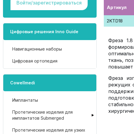
Войти/зарегистрироваться
Артикул
2KTD18
Цифровые решения Inno Guide
Фреза 1.
формиров
Навигационные наборы
оптимальн
ткань, по
Цифровая ортопедия
повышает 
Фреза из
Cowellmedi
режущих с
поддержи
подготов
Имплантаты
стабильн
хирургиче
Протетические изделия для
имплантатов Submerged
Протетические изделия для узких