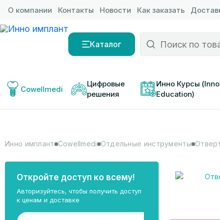
О компании
Контакты
Новости
Как заказать
Доставк
Каталог
Цифровые 
Инно Курсы (Inno
Cowellmedi
решения
Education)
Инно имплант
Cowellmedi
Отдельные инструменты
Отверт
Откройте доступ ко всему!
Авторизуйтесь, чтобы получить доступ
к ценам и доставке