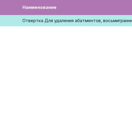
Наименование
Отвертка Для удаления абатментов, восьмигранн