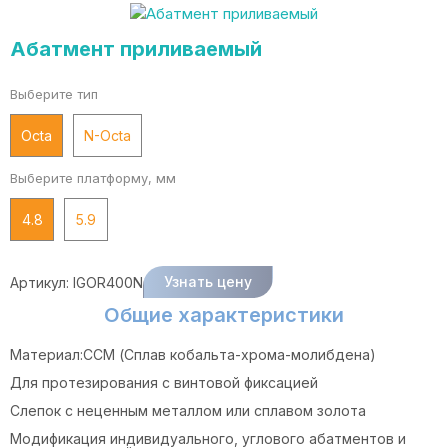
Абатмент приливаемый
Выберите тип
Octa
N-Octa
Выберите платформу, мм
4.8
5.9
Узнать цену
Артикул:
IGOR400N
Общие характеристики
Материал:CCM (Сплав кобальта-хрома-молибдена)
Для протезирования с винтовой фиксацией
Слепок с неценным металлом или сплавом золота
Модификация индивидуального, углового абатментов и