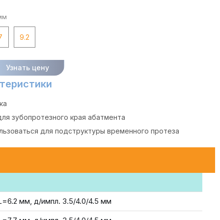
мм
7
9.2
Узнать цену
теристики
ка
для зубопротезного края абатмента
льзоваться для подструктуры временного протеза
L=6.2 мм, д/импл. 3.5/4.0/4.5 мм