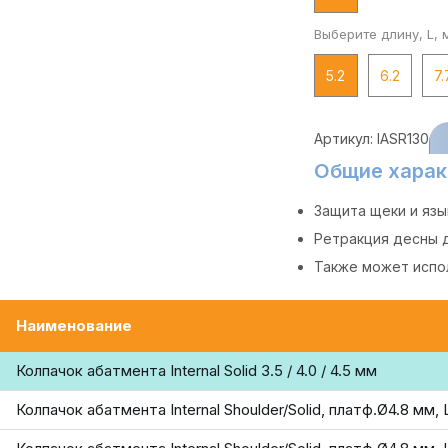
Выберите длину, L, 
5.2
6.2
7.
Артикул:
IASR130
Общие харак
Защита щеки и язы
Ретракция десны 
Также может испо
Наименование
Колпачок абатмента Internal Solid 3.5 / 4.0 / 4.5 мм
Колпачок абатмента Internal Shoulder/Solid, платф.Ø4.8 мм, 