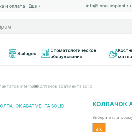
info@inno-implant.ru
а и оплата
Еще
 
Стоматологическое 
Костн
Scilogex
оборудование
матер
антатов internal
Колпачок абатмента solid
КОЛПАЧОК А
Выберите платформ
4.8