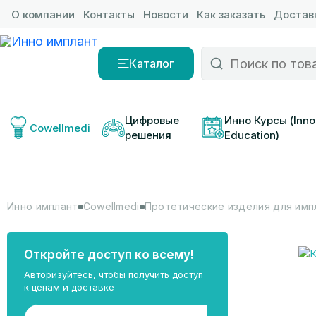
О компании
Контакты
Новости
Как заказать
Доставк
Каталог
Цифровые 
Инно Курсы (Inno
Cowellmedi
решения
Education)
Инно имплант
Cowellmedi
Протетические изделия для импл
Откройте доступ ко всему!
Авторизуйтесь, чтобы получить доступ
к ценам и доставке