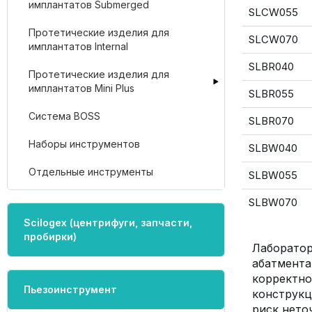
имплантатов Submerged
SLCW055
Протетические изделия для
SLCW070
имплантатов Internal
SLBR040
Протетические изделия для
имплантатов Mini Plus
SLBR055
Система BOSS
SLBR070
Наборы инструментов
SLBW040
Отдельные инструменты
SLBW055
SLBW070
Scilogex (центрифуги, запчасти,
пробирки)
Лаборато
абатмента
корректн
Пьезоинструмент
конструкц
риск нето