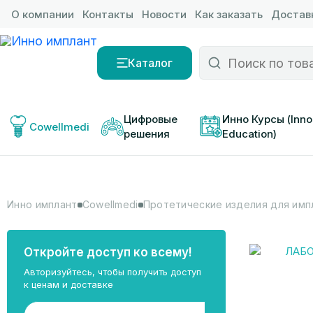
О компании
Контакты
Новости
Как заказать
Доставк
Каталог
Цифровые 
Инно Курсы (Inno
Cowellmedi
решения
Education)
Инно имплант
Cowellmedi
Протетические изделия для импл
Откройте доступ ко всему!
Авторизуйтесь, чтобы получить доступ
к ценам и доставке