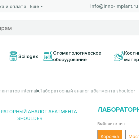
info@inno-implant.ru
а и оплата
Еще
 
Стоматологическое 
Костн
Scilogex
оборудование
матер
антатов internal
Лабораторный аналог абатмента shoulder
ЛАБОРАТОР
Выберите тип
Коронка
Мос