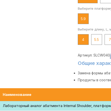
Выберите платформ
5.9
Выберите длину, L, 
4
5.5
Артикул:
SLCW040
Общие харак
Замена формы аба
Продукты в соотве
Наименование
Лабораторный аналог абатмента Internal Shoulder, платформ