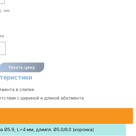
у, мм
мм
7
Узнать цену
теристики
тмента в слепке
тствии с шириной и длиной абатмента
а Ø5.9, L=4 мм, д/импл. Ø5.0/6.0 (коронка)