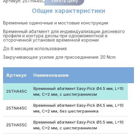
Узнать цену
Артикул:
2STHA45C
Общие характеристики
Временные одиночные и мостовые конструкции
Временный абатмент для индивидуализации десневого
профиля и контура десны при одномоментной и
отсроченной установке временной коронки
До 6 месяцев использования
Закручивающее усилие для присоединения: 20 Ncm
Артикул
Наименование
Временный абатмент Easy-Pick Ø4.5 мм, L=10
2STHA45C
мм, С=2 мм, с шестигранником
Временный абатмент Easy-Pick Ø4.5 мм, L=10
2STNA45C
мм, С=2 мм, без шестигранника
Временный абатмент Easy-Pick Ø5.5 мм, L=10
2STHA55C
мм, С=2 мм, с шестигранником