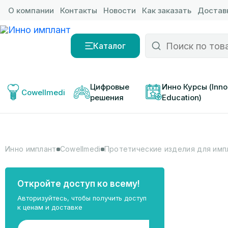
О компании
Контакты
Новости
Как заказать
Доставк
Каталог
Цифровые 
Инно Курсы (Inno
Cowellmedi
решения
Education)
Инно имплант
Cowellmedi
Протетические изделия для имп
Откройте доступ ко всему!
Авторизуйтесь, чтобы получить доступ
к ценам и доставке