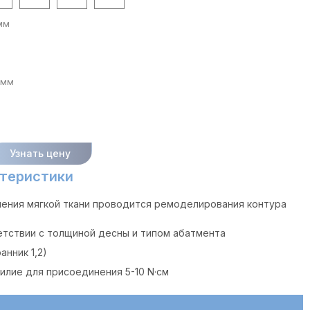
мм
 мм
Узнать цену
теристики
ления мягкой ткани проводится ремоделирования контура
етствии с толщиной десны и типом абатмента
анник 1,2)
лие для присоединения 5-10 N·cм