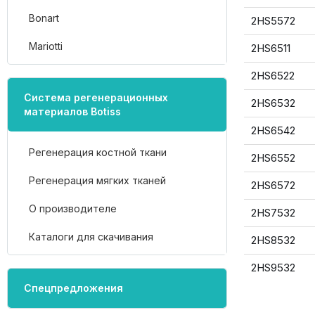
Bonart
2HS5572
Mariotti
2HS6511
2HS6522
Система регенерационных
2HS6532
материалов Botiss
2HS6542
Регенерация костной ткани
2HS6552
Регенерация мягких тканей
2HS6572
О производителе
2HS7532
Каталоги для скачивания
2HS8532
2HS9532
Спецпредложения