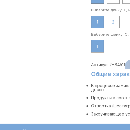
Выберите длину, L, 
1
2
Выберите шейку, C,
1
Артикул:
2HS4511
Общие харак
В процессе зажив
десны
Продукты в соотв
Отвертка (шестигр
Закручивающее уси