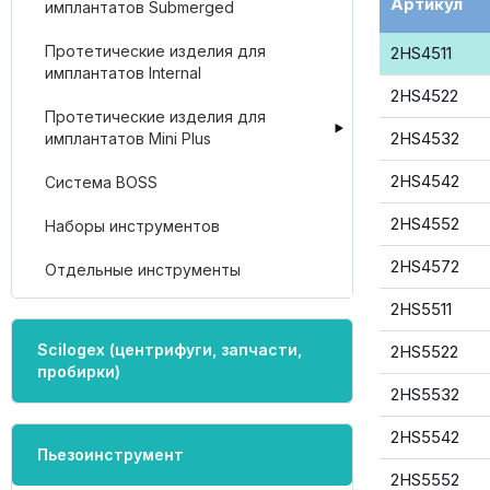
Артикул
имплантатов Submerged
Протетические изделия для
2HS4511
имплантатов Internal
2HS4522
Протетические изделия для
2HS4532
имплантатов Mini Plus
2HS4542
Система BOSS
2HS4552
Наборы инструментов
2HS4572
Отдельные инструменты
2HS5511
Scilogex (центрифуги, запчасти,
2HS5522
пробирки)
2HS5532
2HS5542
Пьезоинструмент
2HS5552