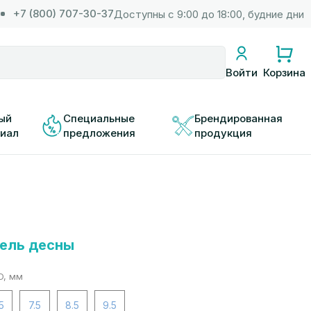
+7 (800) 707-30-37
Доступны с 9:00 до 18:00, будние дни
Корзина
Войти
ый 
Специальные 
Брендированная 
иал
предложения
продукция
ель десны
D, мм
5
7.5
8.5
9.5