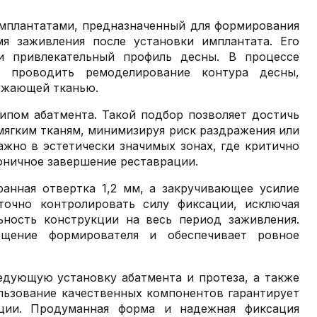
мплантатами, предназначенный для формирования
я заживления после установки имплантата. Его
и привлекательный профиль десны. В процессе
т проводить ремоделирование контура десны,
ужающей тканью.
ипом абатмента. Такой подбор позволяет достичь
мягким тканям, минимизируя риск раздражения или
жно в эстетически значимых зонах, где критично
оничное завершение реставрации.
анная отвертка 1,2 мм, а закручивающее усилие
 точно контролировать силу фиксации, исключая
ьность конструкции на весь период заживления.
щение формирователя и обеспечивает ровное
едующую установку абатмента и протеза, а также
льзование качественных компонентов гарантирует
кции. Продуманная форма и надежная фиксация