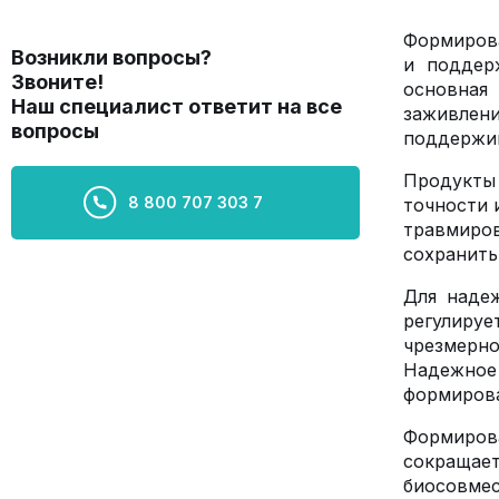
Формирова
Возникли вопросы?
и поддер
Звоните!
основная
Наш специалист ответит на все
заживлен
вопросы
поддержив
Продукты 
8 800 707 303 7
точности 
травмиров
сохранить
Для надеж
регулиру
чрезмерно
Надежное
формирова
Формирова
сокращает
биосовме