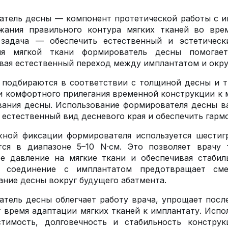
тель десны — компонент протетической работы с и
жания правильного контура мягких тканей во врем
 задача — обеспечить естественный и эстетическ
ия мягкой ткани формирователь десны помогае
ая естественный переход между имплантатом и окр
подбираются в соответствии с толщиной десны и т
и комфортного прилегания временной конструкции к 
ания десны. Использование формирователя десны ва
 естественный вид десневого края и обеспечить гарм
ной фиксации формирователя используется шестигр
ется в диапазоне 5–10 N·см. Это позволяет врачу
е давление на мягкие ткани и обеспечивая стабил
 соединение с имплантатом предотвращает сме
ние десны вокруг будущего абатмента.
тель десны облегчает работу врача, упрощает посл
 время адаптации мягких тканей к имплантату. Испо
стимость, долговечность и стабильность констру