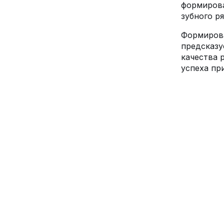
формирова
зубного ря
Формиров
предсказ
качества 
успеха пр