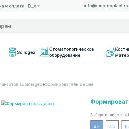
info@inno-implant.ru
а и оплата
Еще
 
Стоматологическое 
Костн
Scilogex
оборудование
матер
лантатов submerged
Формирователь десны
Формироват
Выберите диаметр, 
4.5
5.5
6.