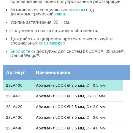
просвечивания через полупрозрачные реставрации.
Затягивается специальным
ключом
под
динамометрический
ключ
.
Усилие затягивания: 30 Н·см.
Получение оттиска на уровне абатмента.
Для работы в цифровом протоколе используйте
специальный
скан-маркер.
Библиотеки
доступны для систем EXOCAD®, 3Shape®,
Dental Wings®.
Артикул
Наименование
2SLA400
Абатмент LOCK Ø 3.5 мм, С= 0.5 мм
2SLA410
Абатмент LOCK Ø 3.5 мм, С= 1.0 мм
2SLA420
Абатмент LOCK Ø 3.5 мм, С= 2.0 мм
2SLA430
Абатмент LOCK Ø 3.5 мм, С= 3.0 мм
2SLA440
Абатмент LOCK Ø 3.5 мм, С= 4.0 мм