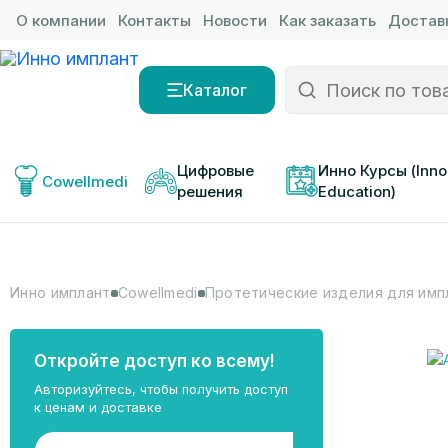
О компании
Контакты
Новости
Как заказать
Доставк
Каталог
Цифровые 
Инно Курсы (Inno
Cowellmedi
решения
Education)
Инно имплант
Cowellmedi
Протетические изделия для имп
Откройте доступ ко всему!
Авторизуйтесь, чтобы получить доступ
к ценам и доставке