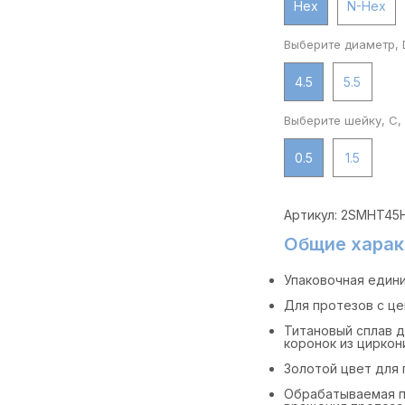
Hex
N-Hex
Выберите диаметр, 
4.5
5.5
Выберите шейку, C,
0.5
1.5
Артикул:
2SMHT45
Общие харак
Упаковочная едини
Для протезов с ц
Титановый сплав 
коронок из циркон
Золотой цвет для
Обрабатываемая п