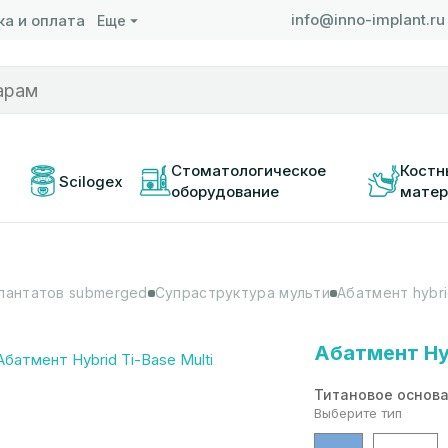
info@inno-implant.ru
а и оплата
Еще
 
Стоматологическое 
Костн
Scilogex
оборудование
матер
лантатов submerged
Супраструктура мульти
Абатмент hybrid
Абатмент Hyb
Титановое основ
Выберите тип