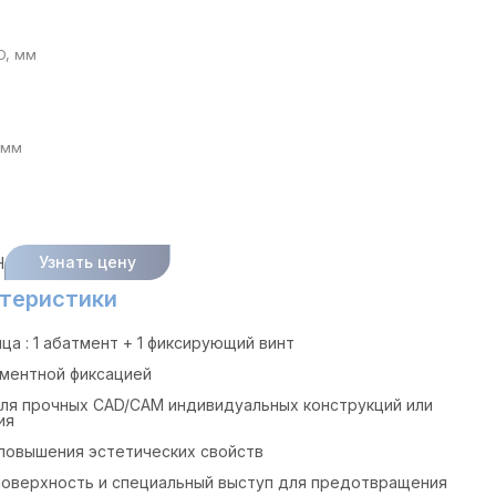
D, мм
 мм
Узнать цену
H
теристики
ца : 1 абатмент + 1 фиксирующий винт
ементной фиксацией
для прочных CAD/CAM индивидуальных конструкций или
ия
 повышения эстетических свойств
оверхность и специальный выступ для предотвращения