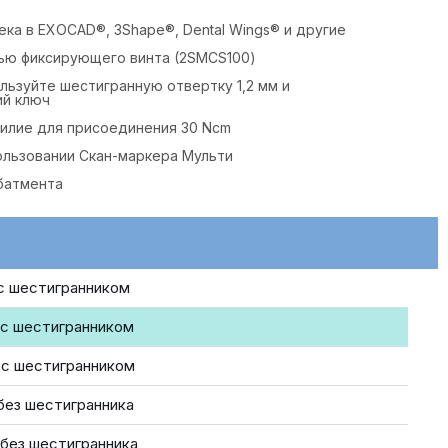
ка в EXOCAD®, 3Shape®, Dental Wings® и другие
ью фиксирующего винта (2SMCS100)
льзуйте шестигранную отвертку 1,2 мм и
й ключ
илие для присоединения 30 Ncm
ользовании Скан-маркера Мульти
батмента
 с шестигранником
, с шестигранником
, с шестигранником
 без шестигранника
 без шестигранника