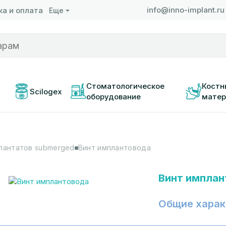
info@inno-implant.ru
а и оплата
Еще
 
Стоматологическое 
Костн
Scilogex
оборудование
матер
лантатов submerged
Винт имплантовода
Винт имплан
Общие харак