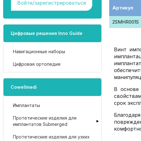
Войти/зарегистрироваться
Артикул
2SMHR001S
Цифровые решения Inno Guide
Винт имп
Навигационные наборы
импланта
имплантат
Цифровая ортопедия
обеспечи
манипуляц
Cowellmedi
В основе
свойствам
срок эксп
Имплантаты
Благодаря
Протетические изделия для
поврежден
имплантатов Submerged
комфортно
Протетические изделия для узких