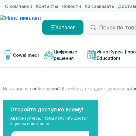
О компании
Контакты
Новости
Как заказать
Доставк
Каталог
Цифровые 
Инно Курсы (Inno
Cowellmedi
решения
Education)
Инно имплант
Haenaem
Rdl section / стандарт удлинённый
Откройте доступ ко всему!
Авторизуйтесь, чтобы получить доступ
к ценам и доставке