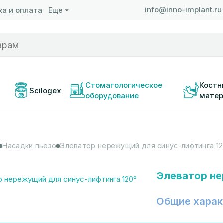
info@inno-implant.ru
а и оплата
Еще
 
Стоматологическое 
Костн
Scilogex
оборудование
матер
Насадки пьезо
Элеватор нережущий для синус-лифтинга 12
Элеватор не
Общие харак