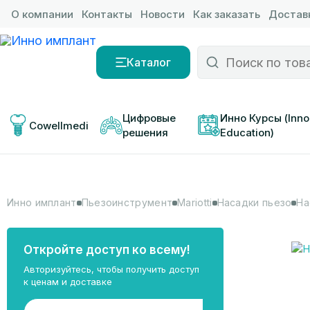
О компании
Контакты
Новости
Как заказать
Доставк
Каталог
Цифровые 
Инно Курсы (Inno
Cowellmedi
решения
Education)
Инно имплант
Пьезоинструмент
Mariotti
Насадки пьезо
На
Откройте доступ ко всему!
Авторизуйтесь, чтобы получить доступ
к ценам и доставке