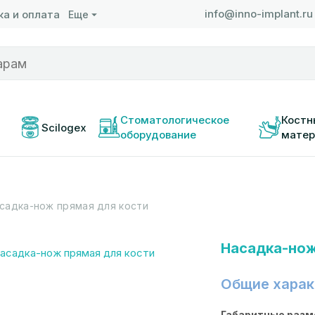
info@inno-implant.ru
а и оплата
Еще
 
Стоматологическое 
Костн
Scilogex
оборудование
матер
садка-нож прямая для кости
Насадка-нож
Общие харак
Габаритные разм