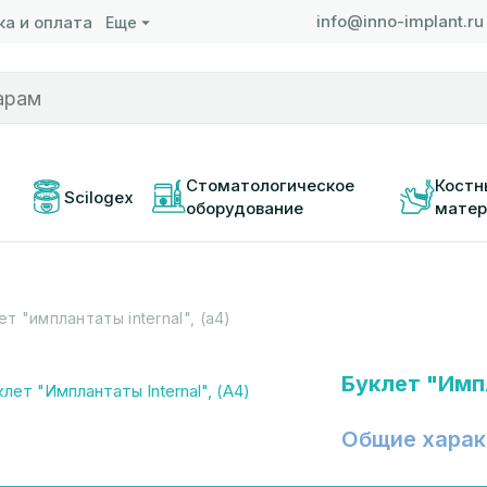
info@inno-implant.ru
а и оплата
Еще
 
Стоматологическое 
Костн
Scilogex
оборудование
матер
ет "имплантаты internal", (а4)
Буклет "Импл
Общие харак