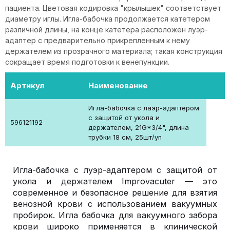
пациента. Цветовая кодировка "крылышек" соответствует
диаметру иглы. Игла-бабочка продолжается катетером
различной длины, на конце катетера расположен луэр-
адаптер с предварительно прикрепленным к нему
держателем из прозрачного материала; такая конструкция
сокращает время подготовки к венепункции.
Артикул
Наименование
Игла-бабочка с лаэр-адаптером
с защитой от укола и
596121192
держателем, 21G*3/4", длина
трубки 18 см, 25шт/уп
Игла-бабочка с луэр-адаптером с защитой от
укола и держателем Improvacuter — это
современное и безопасное решение для взятия
венозной крови с использованием вакуумных
пробирок. Игла бабочка для вакуумного забора
крови широко применяется в клинической