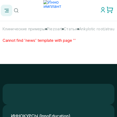
Клинические примеры
Piezoart
Статьи
Ankylotic root/atraum
Cannot find 'news' template with page ''
ИННОКУРСЫ (InnoEducation)