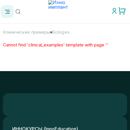
Клинические примеры
Scilogex
Cannot find 'clinical_examples' template with page ''
ИННОКУРСЫ (InnoEducation)