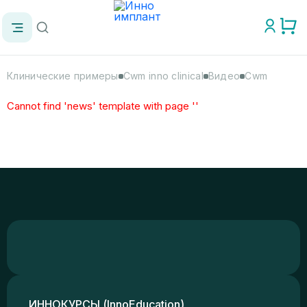
Клинические примеры
Cwm inno clinical
Видео
Cwm
Cannot find 'news' template with page ''
ИННОКУРСЫ (InnoEducation)