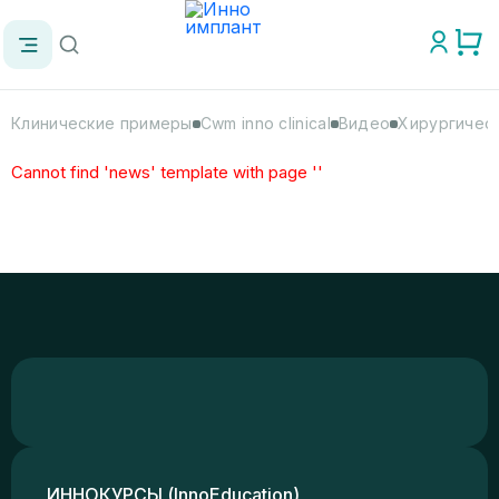
Клинические примеры
Cwm inno clinical
Видео
Хирургическ
Cannot find 'news' template with page ''
ИННОКУРСЫ (InnoEducation)