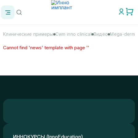
Клинические примеры
Cwm inno clinical
Видео
Mega-derm
Cannot find 'news' template with page ''
ИННОКУРСЫ (InnoEducation)