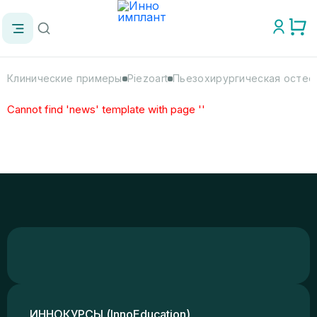
Клинические примеры
Piezoart
Пьезохирургическая остеото
Cannot find 'news' template with page ''
ИННОКУРСЫ (InnoEducation)