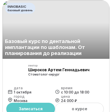
INNO ONLINE
онлайн формат
Вебинар по правилам
позиционирования имплантатов INNO
лектор
Аветисян Артур Самвелович
Врач стоматолог- хирург
дата
время
13 августа
с 20:00 до 22:00
город
цена
Онлайн
0 ₽
Записаться
о курсе