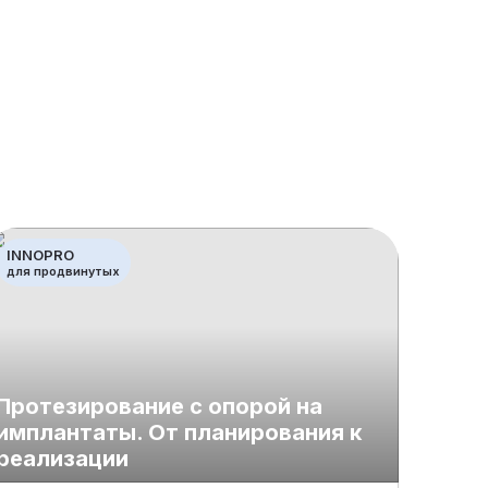
INNOPRO
INNOB
для продвинутых
базовы
Протезирование с опорой на
имплантаты. От планирования к
Тонк
реализации
импл