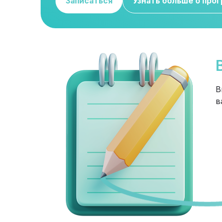
Записаться
Узнать больше о про
В
в