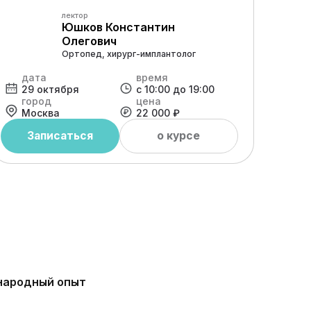
лектор
Юшков Константин
Олегович
Ортопед, хирург-имплантолог
дата
время
д
29 октября
с 10:00 до 19:00
20
город
цена
г
Москва
22 000 ₽
М
Записаться
о курсе
ародный опыт