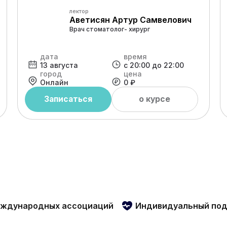
лектор
Аветисян Артур Самвелович
Врач стоматолог- хирург
дата
время
13 августа
с 20:00 до 22:00
город
цена
Онлайн
0 ₽
Записаться
о курсе
еждународных ассоциаций
Индивидуальный по