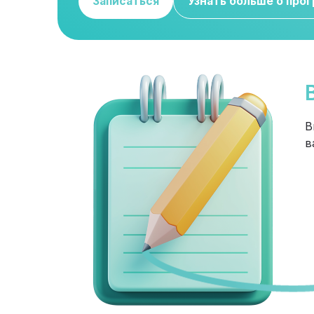
Записаться
Узнать больше о про
В
в