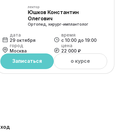
лектор
Юшков Константин
Олегович
Ортопед, хирург-имплантолог
дата
время
д
29 октября
с 10:00 до 19:00
20
город
цена
г
Москва
22 000 ₽
М
Записаться
о курсе
дход