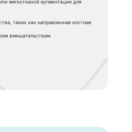
или мягкотканой аугментации для
м
тва, таких как направленная костная
ским вмешательствам