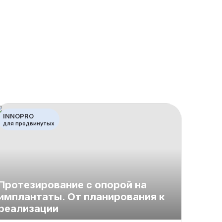
INNOPRO
INNOB
для продвинутых
базовы
Протезирование с опорой на
имплантаты. От планирования к
Тонк
реализации
импл