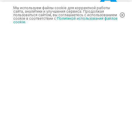
Мы используем файлы cookie для корректной работы
сайта, аналитики и улучшения сервиса. Продолжая
пользоваться сайтом, вы соглашаетесь с использованием
cookie в соответствии с
Политикой использования файлов
cookie
.
ИННОКУРСЫ (InnoEducation)
Каталог
Cowellmedi
Цифровые решения Inno Guide для
имплантации