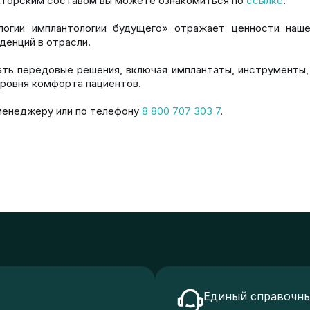
екторским составом вы можете ознакомиться по
ссылке
.
логии имплантологии будущего» отражает ценности наше
денций в отрасли.
ать передовые решения, включая имплантаты, инструменты,
уровня комфорта пациентов.
менеджеру или по телефону
8 800 707 303 7
.
Единый справочны