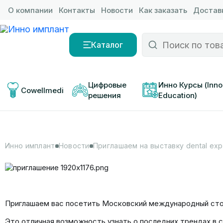
О компании
Контакты
Новости
Как заказать
Доставк
Каталог
Цифровые 
Инно Курсы (Inno
Cowellmedi
решения
Education)
Инно имплант
Новости
Приглашаем на выставку dental exp
Приглашаем вас посетить Московский международный стома
Это отличная возможность узнать о последних трендах в 